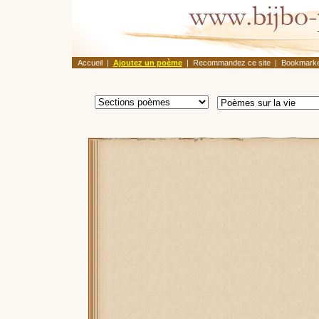
Accueil
|
Ajoutez un poème
|
Recommandez ce site
|
Bookmarke