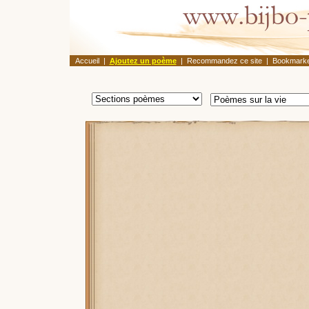
Accueil
|
Ajoutez un poème
|
Recommandez ce site
|
Bookmarke