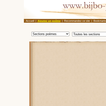
Accueil
|
Ajoutez un poème
|
Recommandez ce site
|
Bookmarke